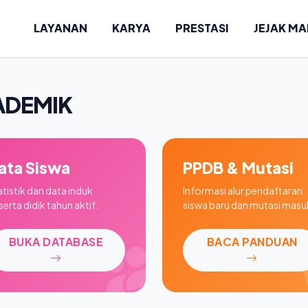
LAYANAN
KARYA
PRESTASI
JEJAK M
ADEMIK
ata Siswa
PPDB & Mutasi
atistik dan data induk
Informasi alur pendaftaran
erta didik tahun aktif.
siswa baru dan mutasi masu
BUKA DATABASE
BACA PANDUAN