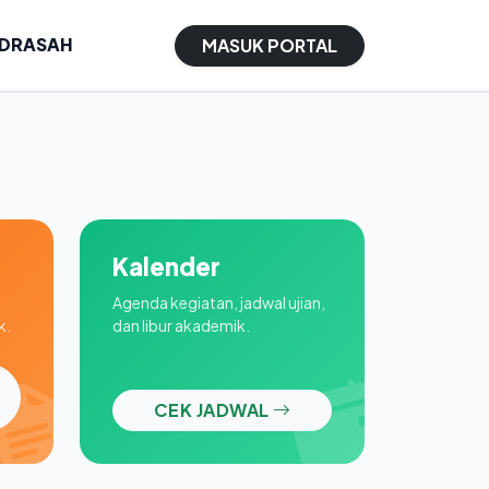
ADRASAH
MASUK PORTAL
Kalender
Agenda kegiatan, jadwal ujian,
k.
dan libur akademik.
CEK JADWAL