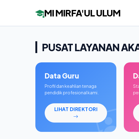
MI MIRFA'UL ULUM
PUSAT LAYANAN AK
Data Guru
D
Profil dan keahlian tenaga
St
pendidik profesional kami.
pes
LIHAT DIREKTORI