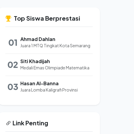
Top Siswa Berprestasi
Ahmad Dahlan
01
Juara 1 MTQ Tingkat Kota Semarang
Siti Khadijah
02
Medali Emas Olimpiade Matematika
Hasan Al-Banna
03
Juara Lomba Kaligrafi Provinsi
Link Penting