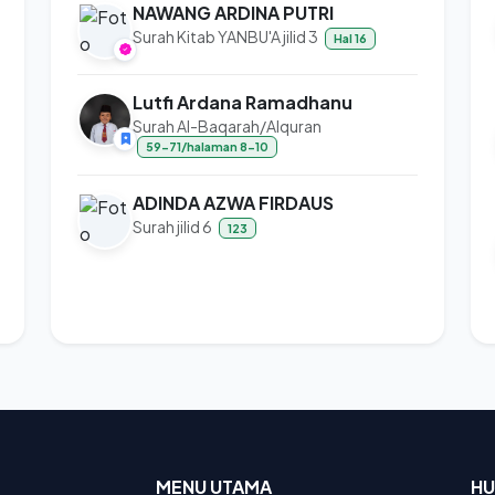
NAWANG ARDINA PUTRI
Surah Kitab YANBU'A jilid 3
Hal 16
Lutfi Ardana Ramadhanu
Surah Al-Baqarah/Alquran
59-71/halaman 8-10
ADINDA AZWA FIRDAUS
Surah jilid 6
123
MENU UTAMA
HU