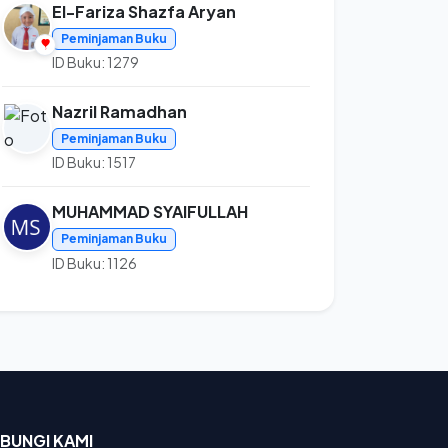
El-Fariza Shazfa Aryan
Peminjaman Buku
ID Buku: 1279
Nazril Ramadhan
Peminjaman Buku
ID Buku: 1517
MUHAMMAD SYAIFULLAH
Peminjaman Buku
ID Buku: 1126
BUNGI KAMI