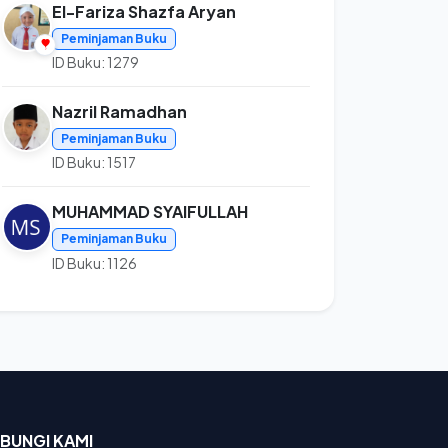
El-Fariza Shazfa Aryan
Peminjaman Buku
ID Buku: 1279
Nazril Ramadhan
Peminjaman Buku
ID Buku: 1517
MUHAMMAD SYAIFULLAH
Peminjaman Buku
ID Buku: 1126
BUNGI KAMI