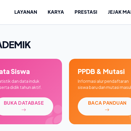
LAYANAN
KARYA
PRESTASI
JEJAK M
ADEMIK
ata Siswa
PPDB & Mutasi
atistik dan data induk
Informasi alur pendaftaran
erta didik tahun aktif.
siswa baru dan mutasi masu
BUKA DATABASE
BACA PANDUAN