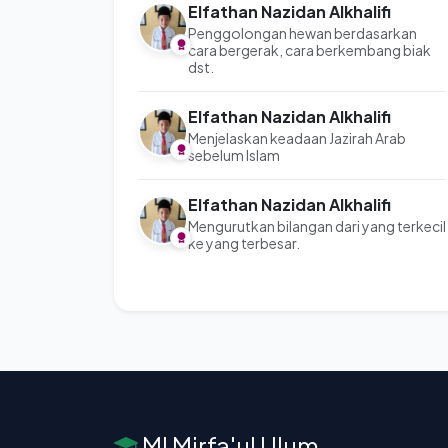
Elfathan Nazidan Alkhalifi
Penggolongan hewan berdasarkan
cara bergerak, cara berkembang biak
dst.
Elfathan Nazidan Alkhalifi
Menjelaskan keadaan Jazirah Arab
sebelum Islam
Elfathan Nazidan Alkhalifi
Mengurutkan bilangan dari yang terkecil
ke yang terbesar.
MI Mirfa'ul Ulum