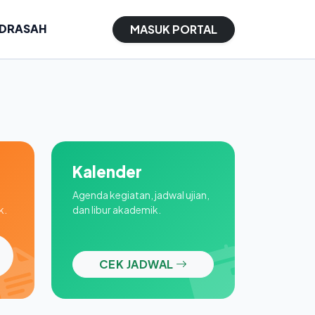
ADRASAH
MASUK PORTAL
Kalender
Agenda kegiatan, jadwal ujian,
k.
dan libur akademik.
CEK JADWAL