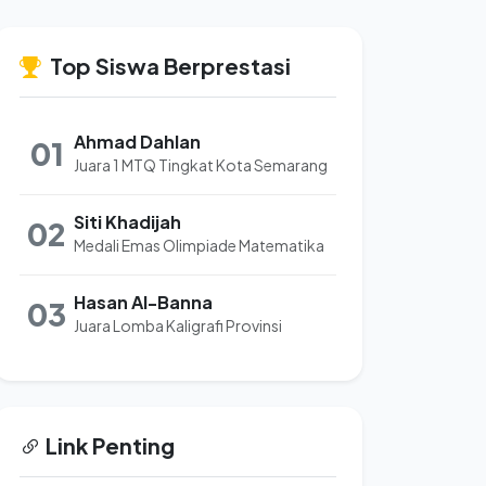
Top Siswa Berprestasi
Ahmad Dahlan
01
Juara 1 MTQ Tingkat Kota Semarang
Siti Khadijah
02
Medali Emas Olimpiade Matematika
Hasan Al-Banna
03
Juara Lomba Kaligrafi Provinsi
Link Penting