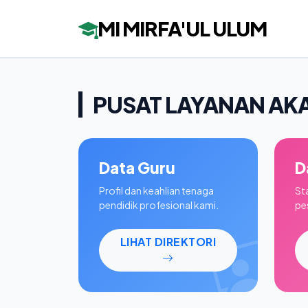
MI MIRFA'UL ULUM
PUSAT LAYANAN AK
Data Guru
D
Profil dan keahlian tenaga
St
pendidik profesional kami.
pes
LIHAT DIREKTORI