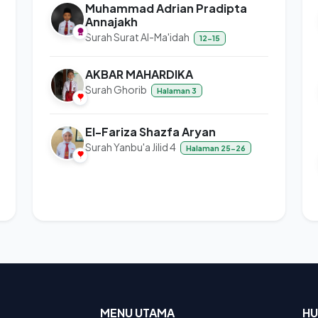
Muhammad Adrian Pradipta
Annajakh
Surah Surat Al-Ma'idah
12-15
AKBAR MAHARDIKA
Surah Ghorib
Halaman 3
El-Fariza Shazfa Aryan
Surah Yanbu'a Jilid 4
Halaman 25-26
MENU UTAMA
HU