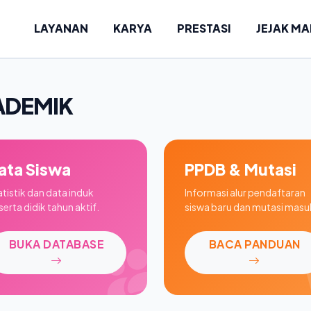
LAYANAN
KARYA
PRESTASI
JEJAK M
ADEMIK
ata Siswa
PPDB & Mutasi
atistik dan data induk
Informasi alur pendaftaran
erta didik tahun aktif.
siswa baru dan mutasi masu
BUKA DATABASE
BACA PANDUAN