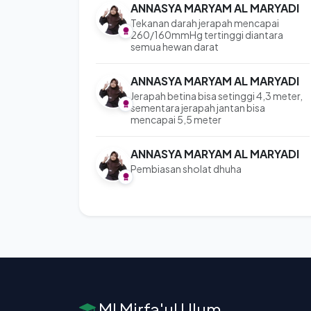
ANNASYA MARYAM AL MARYADI
Tekanan darah jerapah mencapai
260/160mmHg tertinggi diantara
semua hewan darat
ANNASYA MARYAM AL MARYADI
Jerapah betina bisa setinggi 4,3 meter,
sementara jerapah jantan bisa
mencapai 5,5 meter
ANNASYA MARYAM AL MARYADI
Pembiasan sholat dhuha
MI Mirfa'ul Ulum