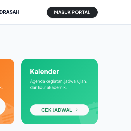
ADRASAH
MASUK PORTAL
Kalender
Agenda kegiatan, jadwal ujian,
k.
dan libur akademik.
CEK JADWAL