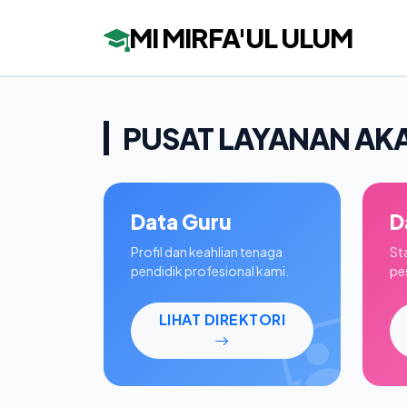
MI MIRFA'UL ULUM
PUSAT LAYANAN AK
Data Guru
D
Profil dan keahlian tenaga
St
pendidik profesional kami.
pes
LIHAT DIREKTORI