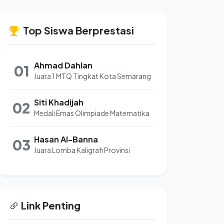
Top Siswa Berprestasi
Ahmad Dahlan
01
Juara 1 MTQ Tingkat Kota Semarang
Siti Khadijah
02
Medali Emas Olimpiade Matematika
Hasan Al-Banna
03
Juara Lomba Kaligrafi Provinsi
Link Penting