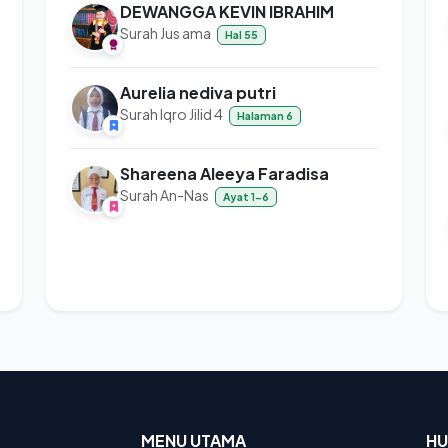
DEWANGGA KEVIN IBRAHIM
Surah Jus ama
Hal 55
Aurelia nediva putri
Surah Iqro Jilid 4
Halaman 6
Shareena Aleeya Faradisa
Surah An-Nas
Ayat 1-6
MENU UTAMA
HU