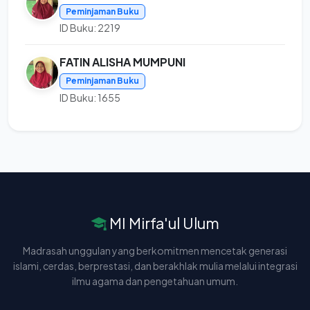
Peminjaman Buku
ID Buku: 2219
FATIN ALISHA MUMPUNI
Peminjaman Buku
ID Buku: 1655
MI Mirfa'ul Ulum
Madrasah unggulan yang berkomitmen mencetak generasi
islami, cerdas, berprestasi, dan berakhlak mulia melalui integrasi
ilmu agama dan pengetahuan umum.