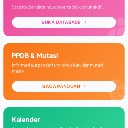
Statistik dan data induk peserta didik tahun aktif.
BUKA DATABASE
PPDB & Mutasi
Informasi alur pendaftaran siswa baru dan mutasi
masuk.
BACA PANDUAN
Kalender