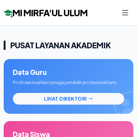
MI MIRFA'UL ULUM
PUSAT LAYANAN AKADEMIK
Data Guru
Profil dan keahlian tenaga pendidik profesional kami.
LIHAT DIREKTORI
Data Siswa