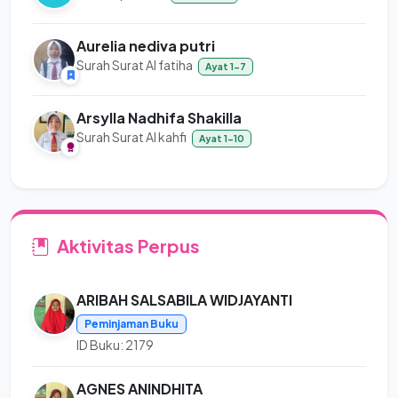
Aurelia nediva putri
Surah Surat Al fatiha
Ayat 1-7
Arsylla Nadhifa Shakilla
Surah Surat Al kahfi
Ayat 1-10
Aktivitas Perpus
ARIBAH SALSABILA WIDJAYANTI
Peminjaman Buku
ID Buku: 2179
AGNES ANINDHITA