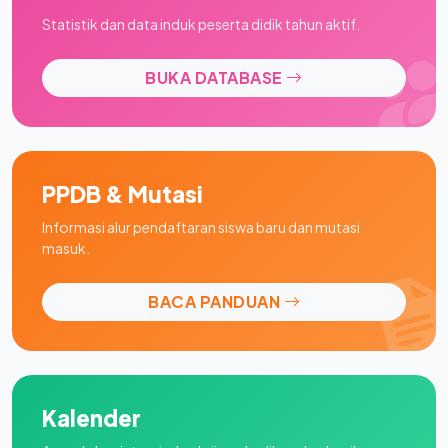
Statistik dan data induk peserta didik tahun aktif.
BUKA DATABASE
PPDB & Mutasi
Informasi alur pendaftaran siswa baru dan mutasi
masuk.
BACA PANDUAN
Kalender