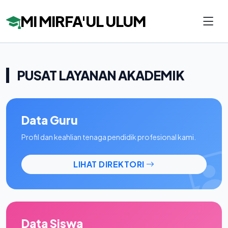
MI MIRFA'UL ULUM
PUSAT LAYANAN AKADEMIK
Data Guru
Profil dan keahlian tenaga pendidik profesional kami.
LIHAT DIREKTORI
Data Siswa