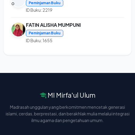
Peminjaman Buku
ID Buku: 2219
FATIN ALISHA MUMPUNI
Peminjaman Buku
ID Buku: 1655
MI Mirfa'ul Ulum
Madrasah unggulan yang berkomitmen mencetak generasi
islami, cerdas, berprestasi, dan berakhlak mulia melalui integrasi
ilmu agama dan pengetahuan umum.