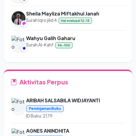
Sheila Mayliza Miftakhul Janah
Surah Iqro jilid 4
Hal evaluasi 12-13
Wahyu Galih Gaharu
Surah Al-Kahf
96-100
Aktivitas Perpus
ARIBAH SALSABILA WIDJAYANTI
Peminjaman Buku
ID Buku: 2179
AGNES ANINDHITA