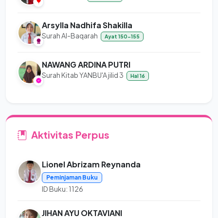
Arsylla Nadhifa Shakilla
Surah Al-Baqarah
Ayat 150-155
NAWANG ARDINA PUTRI
Surah Kitab YANBU'A jilid 3
Hal 16
Aktivitas Perpus
Lionel Abrizam Reynanda
Peminjaman Buku
ID Buku: 1126
JIHAN AYU OKTAVIANI