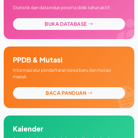
Statistik dan data induk peserta didik tahun aktif.
BUKA DATABASE
PPDB & Mutasi
Informasi alur pendaftaran siswa baru dan mutasi
masuk.
BACA PANDUAN
Kalender