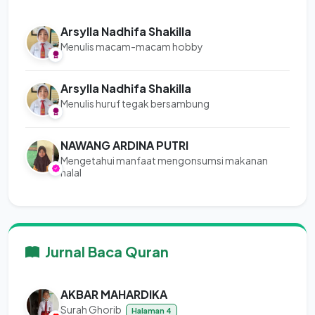
Arsylla Nadhifa Shakilla
Menulis macam-macam hobby
Arsylla Nadhifa Shakilla
Menulis huruf tegak bersambung
NAWANG ARDINA PUTRI
Mengetahui manfaat mengonsumsi makanan
halal
Jurnal Baca Quran
AKBAR MAHARDIKA
Surah Ghorib
Halaman 4