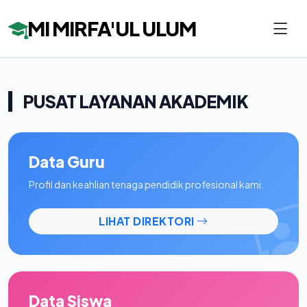
MI MIRFA'UL ULUM
PUSAT LAYANAN AKADEMIK
Data Guru
Profil dan keahlian tenaga pendidik profesional kami.
LIHAT DIREKTORI
Data Siswa