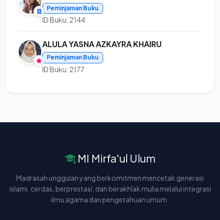
Peminjaman Buku
ID Buku: 2144
ALULA YASNA AZKAYRA KHAIRU
Peminjaman Buku
ID Buku: 2177
MI Mirfa'ul Ulum
Madrasah unggulan yang berkomitmen mencetak generasi
islami, cerdas, berprestasi, dan berakhlak mulia melalui integrasi
ilmu agama dan pengetahuan umum.