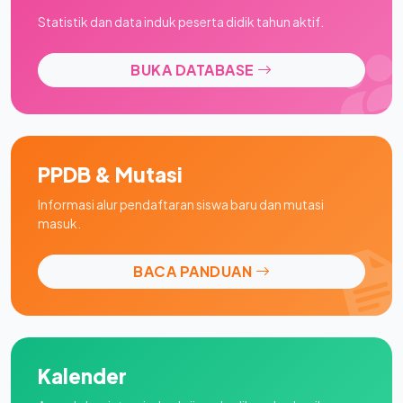
Statistik dan data induk peserta didik tahun aktif.
BUKA DATABASE
PPDB & Mutasi
Informasi alur pendaftaran siswa baru dan mutasi
masuk.
BACA PANDUAN
Kalender