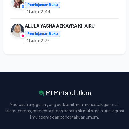
Peminjaman Buku
ID Buku: 2144
ALULA YASNA AZKAYRA KHAIRU
Peminjaman Buku
ID Buku: 2177
MI Mirfa'ul Ulum
Madrasah unggulan yang berkomitmen mencetak generasi
islami, cerdas, berprestasi, dan berakhlak mulia melalui integrasi
ilmu agama dan pengetahuan umum.