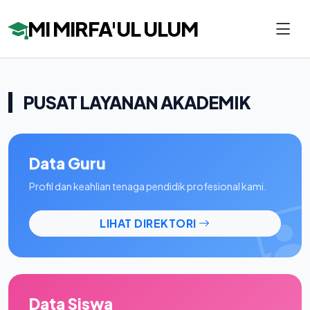
MI MIRFA'UL ULUM
PUSAT LAYANAN AKADEMIK
Data Guru
Profil dan keahlian tenaga pendidik profesional kami.
LIHAT DIREKTORI
Data Siswa