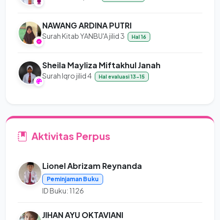
NAWANG ARDINA PUTRI
Surah Kitab YANBU'A jilid 3
Hal 16
Sheila Mayliza Miftakhul Janah
Surah Iqro jilid 4
Hal evaluasi 13-15
Aktivitas Perpus
Lionel Abrizam Reynanda
Peminjaman Buku
ID Buku: 1126
JIHAN AYU OKTAVIANI