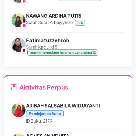
NAWANG ARDINA PUTRI
Surah Surat Al baiyyinah
1-8
Fatimatuzzehroh
Surah Iqro Jilid 5
masih mengulang halaman yang sama 12
Aktivitas Perpus
ARIBAH SALSABILA WIDJAYANTI
Peminjaman Buku
ID Buku: 2179
AGNES ANINDHITA