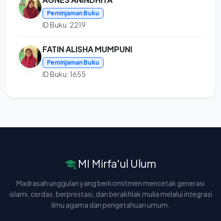
Peminjaman Buku
ID Buku: 2219
FATIN ALISHA MUMPUNI
Peminjaman Buku
ID Buku: 1655
MI Mirfa'ul Ulum
Madrasah unggulan yang berkomitmen mencetak generasi
islami, cerdas, berprestasi, dan berakhlak mulia melalui integrasi
ilmu agama dan pengetahuan umum.