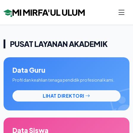
MI MIRFA'UL ULUM
PUSAT LAYANAN AKADEMIK
Data Guru
Profil dan keahlian tenaga pendidik profesional kami.
LIHAT DIREKTORI
Data Siswa