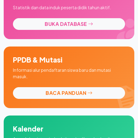
Statistik dan data induk peserta didik tahun aktif.
BUKA DATABASE
PPDB & Mutasi
Informasi alur pendaftaran siswa baru dan mutasi
masuk.
BACA PANDUAN
Kalender