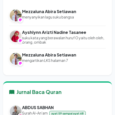
Mezzaluna Abira Setiawan
menyanyikan lagu suku bangsa
Ayshlynn Arizti Nadine Tasanee
suku kata yang berawalan huruf O yaitu oleh oleh,
orang, ombak
Mezzaluna Abira Setiawan
mengartikan LKS halaman 7
Jurnal Baca Quran
ABDUS SABHAN
Surah Al-An'am
ayat 59 sampai ayat 68