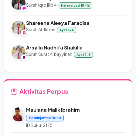
Surah Iqro jilid 4
Hal evaluasi 15 -16
Shareena Aleeya Faradisa
Surah Al-Ikhlas
Ayat 1-4
Arsylla Nadhifa Shakilla
Surah Surat Al bayyinah
Ayat 1-8
Aktivitas Perpus
Maulana Malik Ibrahim
Peminjaman Buku
ID Buku: 2175