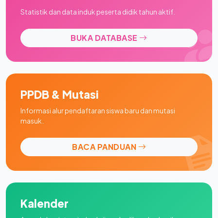
Statistik dan data induk peserta didik tahun aktif.
BUKA DATABASE
PPDB & Mutasi
Informasi alur pendaftaran siswa baru dan mutasi
masuk.
BACA PANDUAN
Kalender