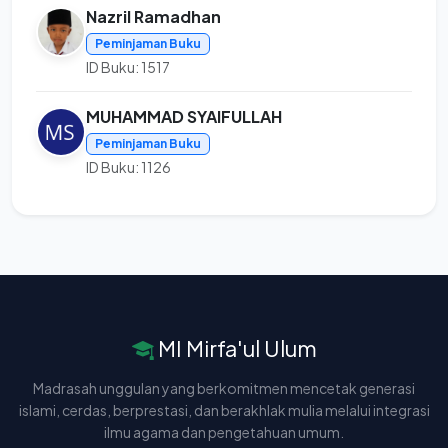
Nazril Ramadhan
Peminjaman Buku
ID Buku: 1517
MUHAMMAD SYAIFULLAH
Peminjaman Buku
ID Buku: 1126
MI Mirfa'ul Ulum
Madrasah unggulan yang berkomitmen mencetak generasi
islami, cerdas, berprestasi, dan berakhlak mulia melalui integrasi
ilmu agama dan pengetahuan umum.