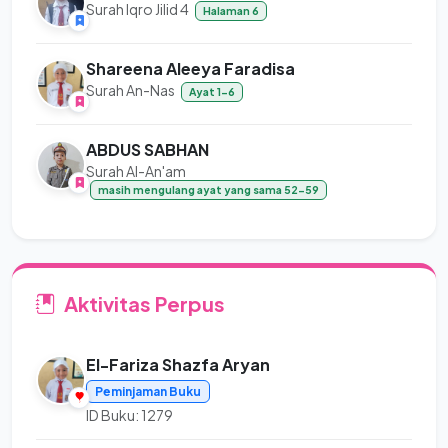
Surah Iqro Jilid 4
Halaman 6
Shareena Aleeya Faradisa
Surah An-Nas
Ayat 1-6
ABDUS SABHAN
Surah Al-An'am
masih mengulang ayat yang sama 52-59
Aktivitas Perpus
El-Fariza Shazfa Aryan
Peminjaman Buku
ID Buku: 1279