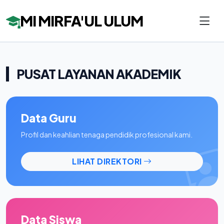
MI MIRFA'UL ULUM
PUSAT LAYANAN AKADEMIK
Data Guru
Profil dan keahlian tenaga pendidik profesional kami.
LIHAT DIREKTORI
Data Siswa