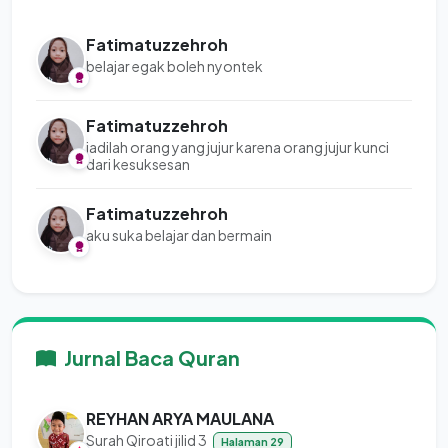
Fatimatuzzehroh
belajar egak boleh nyontek
Fatimatuzzehroh
jadilah orang yang jujur karena orang jujur kunci
dari kesuksesan
Fatimatuzzehroh
aku suka belajar dan bermain
Jurnal Baca Quran
REYHAN ARYA MAULANA
Surah Qiroati jilid 3
Halaman 29