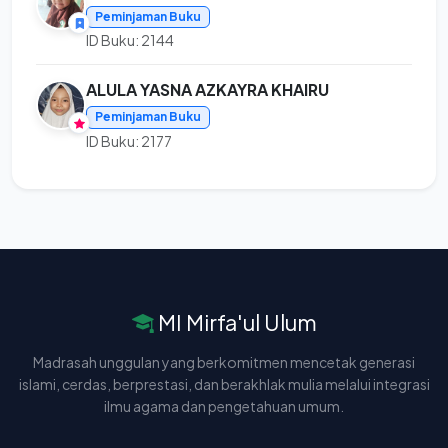
Peminjaman Buku
ID Buku: 2144
ALULA YASNA AZKAYRA KHAIRU
Peminjaman Buku
ID Buku: 2177
MI Mirfa'ul Ulum
Madrasah unggulan yang berkomitmen mencetak generasi
islami, cerdas, berprestasi, dan berakhlak mulia melalui integrasi
ilmu agama dan pengetahuan umum.