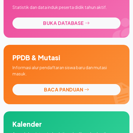
Statistik dan data induk peserta didik tahun aktif.
BUKA DATABASE
PPDB & Mutasi
Informasi alur pendaftaran siswa baru dan mutasi
masuk.
BACA PANDUAN
Kalender