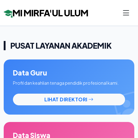
MI MIRFA'UL ULUM
PUSAT LAYANAN AKADEMIK
Data Guru
Profil dan keahlian tenaga pendidik profesional kami.
LIHAT DIREKTORI
Data Siswa