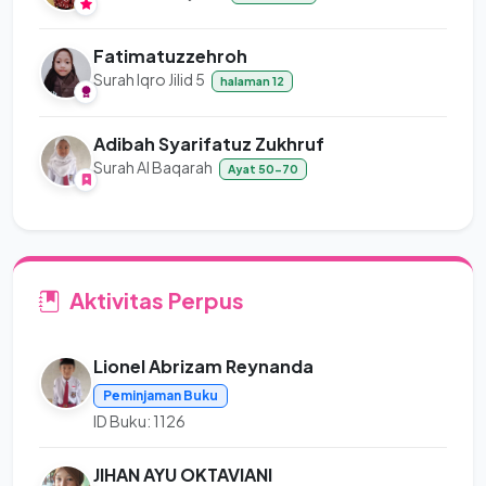
Fatimatuzzehroh
Surah Iqro Jilid 5
halaman 12
Adibah Syarifatuz Zukhruf
Surah Al Baqarah
Ayat 50-70
Aktivitas Perpus
Lionel Abrizam Reynanda
Peminjaman Buku
ID Buku: 1126
JIHAN AYU OKTAVIANI