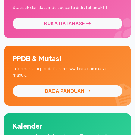
Statistik dan data induk peserta didik tahun aktif.
BUKA DATABASE
PPDB & Mutasi
Informasi alur pendaftaran siswa baru dan mutasi
masuk.
BACA PANDUAN
Kalender