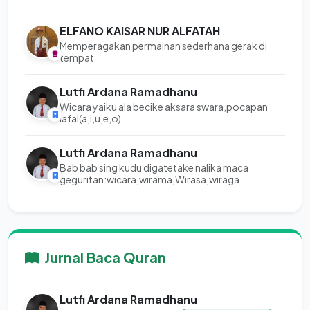
ELFANO KAISAR NUR ALFATAH
Memperagakan permainan sederhana gerak di
tempat
Lutfi Ardana Ramadhanu
Wicara yaiku ala becike aksara swara,pocapan
lafal(a,i,u,e,o)
Lutfi Ardana Ramadhanu
Bab bab sing kudu digatetake nalika maca
geguritan:wicara,wirama,Wirasa,wiraga
Jurnal Baca Quran
Lutfi Ardana Ramadhanu