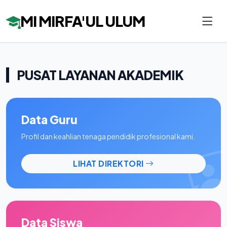
MI MIRFA'UL ULUM
PUSAT LAYANAN AKADEMIK
Data Guru
Profil dan keahlian tenaga pendidik profesional kami.
LIHAT DIREKTORI
Data Siswa