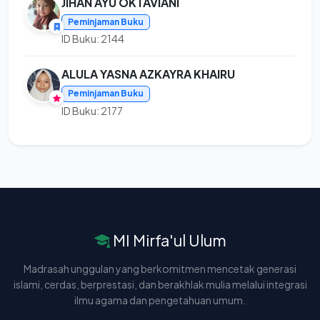
JIHAN AYU OKTAVIANI
Peminjaman Buku
ID Buku: 2144
ALULA YASNA AZKAYRA KHAIRU
Peminjaman Buku
ID Buku: 2177
MI Mirfa'ul Ulum
Madrasah unggulan yang berkomitmen mencetak generasi
islami, cerdas, berprestasi, dan berakhlak mulia melalui integrasi
ilmu agama dan pengetahuan umum.