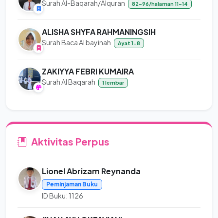
Surah Al-Baqarah/Alquran
82-96/halaman 11-14
ALISHA SHYFA RAHMANINGSIH
Surah Baca Al bayinah
Ayat 1-8
ZAKIYYA FEBRI KUMAIRA
Surah Al Baqarah
1 lembar
Aktivitas Perpus
Lionel Abrizam Reynanda
Peminjaman Buku
ID Buku: 1126