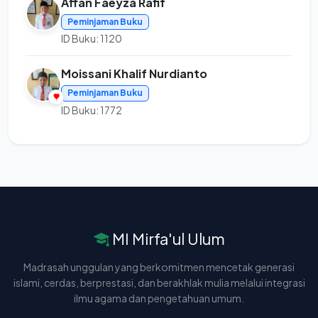
Affan Faeyza Rafif
Peminjaman Buku
ID Buku: 1120
Moissani Khalif Nurdianto
Peminjaman Buku
ID Buku: 1772
MI Mirfa'ul Ulum
Madrasah unggulan yang berkomitmen mencetak generasi
islami, cerdas, berprestasi, dan berakhlak mulia melalui integrasi
ilmu agama dan pengetahuan umum.