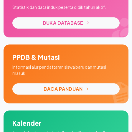
Statistik dan data induk peserta didik tahun aktif.
BUKA DATABASE
PPDB & Mutasi
Informasi alur pendaftaran siswa baru dan mutasi
masuk.
BACA PANDUAN
Kalender