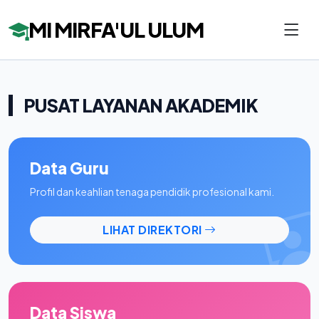
MI MIRFA'UL ULUM
PUSAT LAYANAN AKADEMIK
Data Guru
Profil dan keahlian tenaga pendidik profesional kami.
LIHAT DIREKTORI
Data Siswa