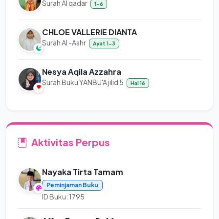
Surah Al qadar
1-6
CHLOE VALLERIE DIANTA
Surah Al -Ashr
Ayat 1-3
Nesya Aqila Azzahra
Surah Buku YANBU'A jilid 5
Hal 16
Aktivitas Perpus
Nayaka Tirta Tamam
Peminjaman Buku
ID Buku: 1795