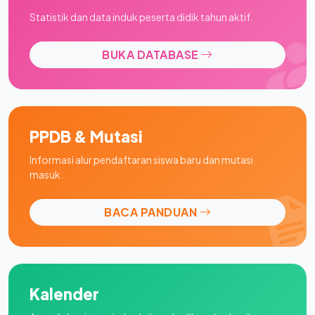
Statistik dan data induk peserta didik tahun aktif.
BUKA DATABASE
PPDB & Mutasi
Informasi alur pendaftaran siswa baru dan mutasi
masuk.
BACA PANDUAN
Kalender