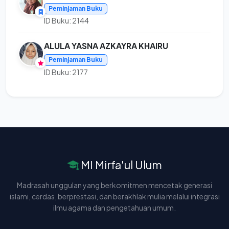
Peminjaman Buku
ID Buku: 2144
ALULA YASNA AZKAYRA KHAIRU
Peminjaman Buku
ID Buku: 2177
MI Mirfa'ul Ulum
Madrasah unggulan yang berkomitmen mencetak generasi
islami, cerdas, berprestasi, dan berakhlak mulia melalui integrasi
ilmu agama dan pengetahuan umum.