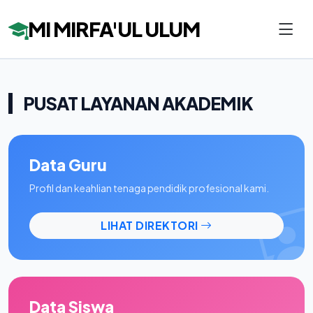
MI MIRFA'UL ULUM
PUSAT LAYANAN AKADEMIK
Data Guru
Profil dan keahlian tenaga pendidik profesional kami.
LIHAT DIREKTORI
Data Siswa