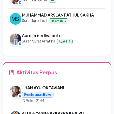
81
MUHAMMAD ARSLAN FATHUL SAKHA
Surah Iqro Jilid 1
Halaman 15
Aurelia nediva putri
Surah Surat Al fatiha
Ayat 1-7
Aktivitas Perpus
JIHAN AYU OKTAVIANI
Peminjaman Buku
ID Buku: 2144
ALULA YASNA AZKAYRA KHAIRU