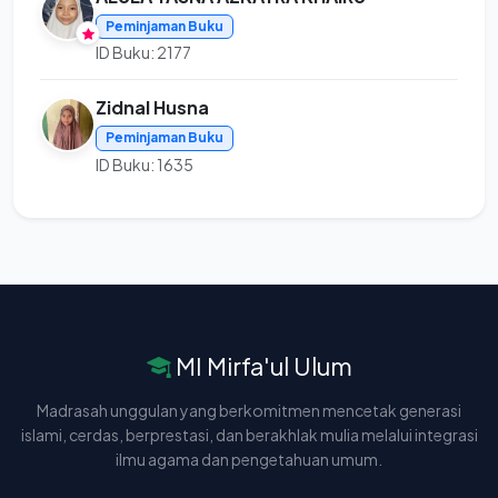
Peminjaman Buku
ID Buku: 2177
Zidnal Husna
Peminjaman Buku
ID Buku: 1635
MI Mirfa'ul Ulum
Madrasah unggulan yang berkomitmen mencetak generasi
islami, cerdas, berprestasi, dan berakhlak mulia melalui integrasi
ilmu agama dan pengetahuan umum.