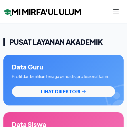
MI MIRFA'UL ULUM
PUSAT LAYANAN AKADEMIK
Data Guru
Profil dan keahlian tenaga pendidik profesional kami.
LIHAT DIREKTORI
Data Siswa