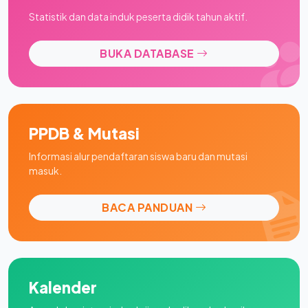
Statistik dan data induk peserta didik tahun aktif.
BUKA DATABASE
PPDB & Mutasi
Informasi alur pendaftaran siswa baru dan mutasi
masuk.
BACA PANDUAN
Kalender