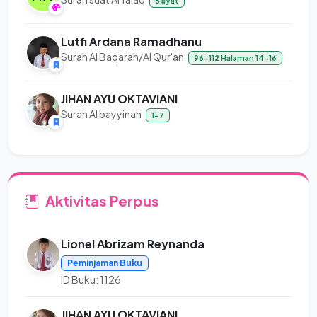
5 ayat
Lutfi Ardana Ramadhanu
Surah Al Baqarah/Al Qur'an
96-112 Halaman 14-16
JIHAN AYU OKTAVIANI
Surah Al bayyinah
1-7
Aktivitas Perpus
Lionel Abrizam Reynanda
Peminjaman Buku
ID Buku: 1126
JIHAN AYU OKTAVIANI