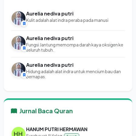
Aurelia nediva putri
Kulit adalah alat indra peraba pada manusi
Aurelia nediva putri
Fungsi Jantung memompa darah kaya oksigen ke
seluruh tubuh.
Aurelia nediva putri
Hidung adalah alat indra untuk mencium bau dan
bernapas.
Jurnal Baca Quran
HANUM PUTRI HERMAWAN
Surah suat Al falaq