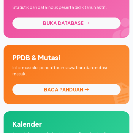
Statistik dan data induk peserta didik tahun aktif.
BUKA DATABASE
PPDB & Mutasi
Informasi alur pendaftaran siswa baru dan mutasi
masuk.
BACA PANDUAN
Kalender