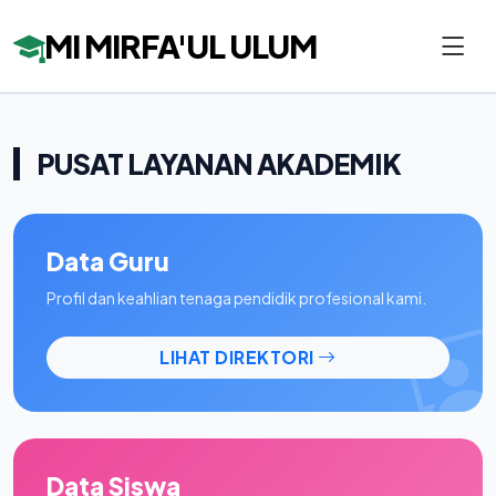
MI MIRFA'UL ULUM
PUSAT LAYANAN AKADEMIK
Data Guru
Profil dan keahlian tenaga pendidik profesional kami.
LIHAT DIREKTORI
Data Siswa