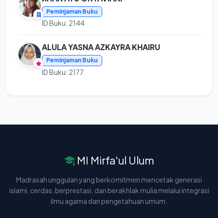
Peminjaman Buku
ID Buku: 2144
ALULA YASNA AZKAYRA KHAIRU
Peminjaman Buku
ID Buku: 2177
MI Mirfa'ul Ulum
Madrasah unggulan yang berkomitmen mencetak generasi
islami, cerdas, berprestasi, dan berakhlak mulia melalui integrasi
ilmu agama dan pengetahuan umum.