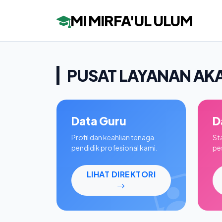
MI MIRFA'UL ULUM
PUSAT LAYANAN AK
Data Guru
D
Profil dan keahlian tenaga
St
pendidik profesional kami.
pes
LIHAT DIREKTORI