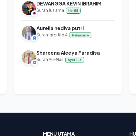
DEWANGGA KEVIN IBRAHIM
Surah Jus ama
Hal 55
Aurelia nediva putri
Surah Iqro Jilid 4
Halaman 6
Shareena Aleeya Faradisa
Surah An-Nas
Ayat 1-6
MENU UTAMA
HU