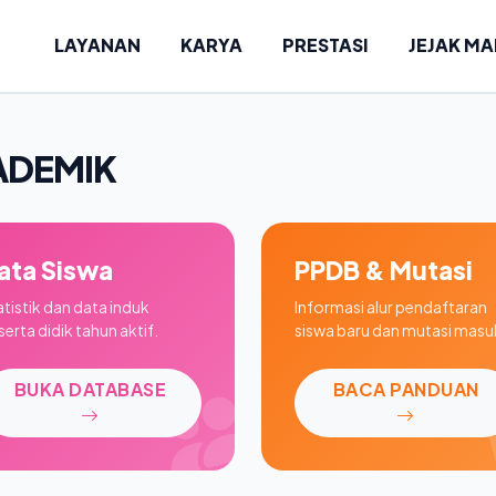
LAYANAN
KARYA
PRESTASI
JEJAK M
ADEMIK
ata Siswa
PPDB & Mutasi
atistik dan data induk
Informasi alur pendaftaran
erta didik tahun aktif.
siswa baru dan mutasi masu
BUKA DATABASE
BACA PANDUAN