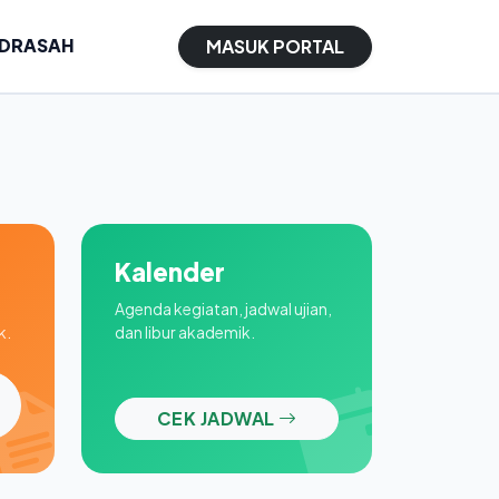
ADRASAH
MASUK PORTAL
Kalender
Agenda kegiatan, jadwal ujian,
k.
dan libur akademik.
CEK JADWAL