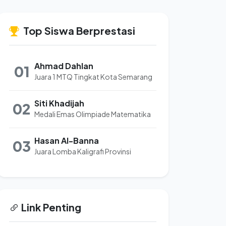
Top Siswa Berprestasi
Ahmad Dahlan
01
Juara 1 MTQ Tingkat Kota Semarang
Siti Khadijah
02
Medali Emas Olimpiade Matematika
Hasan Al-Banna
03
Juara Lomba Kaligrafi Provinsi
Link Penting