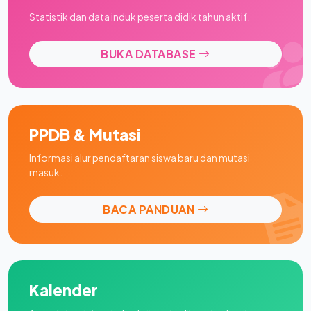
Statistik dan data induk peserta didik tahun aktif.
BUKA DATABASE
PPDB & Mutasi
Informasi alur pendaftaran siswa baru dan mutasi
masuk.
BACA PANDUAN
Kalender