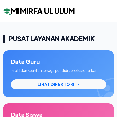
MI MIRFA'UL ULUM
PUSAT LAYANAN AKADEMIK
Data Guru
Profil dan keahlian tenaga pendidik profesional kami.
LIHAT DIREKTORI
Data Siswa