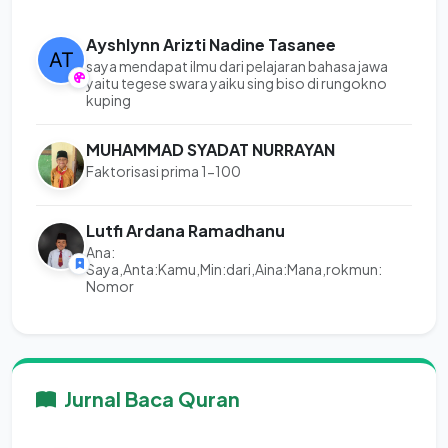
Ayshlynn Arizti Nadine Tasanee
saya mendapat ilmu dari pelajaran bahasa jawa
yaitu tegese swara yaiku sing biso di rungokno
kuping
MUHAMMAD SYADAT NURRAYAN
Faktorisasi prima 1-100
Lutfi Ardana Ramadhanu
Ana:
Saya,Anta:Kamu,Min:dari,Aina:Mana,rokmun:
Nomor
Jurnal Baca Quran