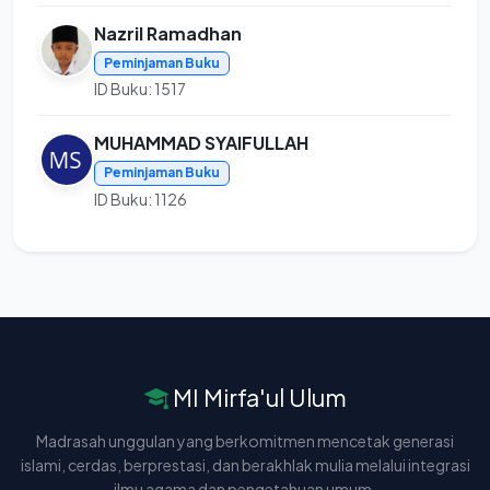
Nazril Ramadhan
Peminjaman Buku
ID Buku: 1517
MUHAMMAD SYAIFULLAH
Peminjaman Buku
ID Buku: 1126
MI Mirfa'ul Ulum
Madrasah unggulan yang berkomitmen mencetak generasi
islami, cerdas, berprestasi, dan berakhlak mulia melalui integrasi
ilmu agama dan pengetahuan umum.