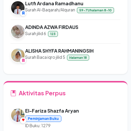
Lutfi Ardana Ramadhanu
Surah Al-Baqarah/Alquran
59-71/halaman 8-10
ADINDA AZWA FIRDAUS
Surah jilid 6
123
ALISHA SHYFA RAHMANINGSIH
Surah Baca iqro jilid 5
Halaman 18
Aktivitas Perpus
El-Fariza Shazfa Aryan
Peminjaman Buku
ID Buku: 1279