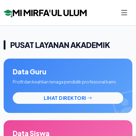
MI MIRFA'UL ULUM
PUSAT LAYANAN AKADEMIK
Data Guru
Profil dan keahlian tenaga pendidik profesional kami.
LIHAT DIREKTORI
Data Siswa