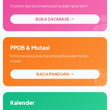
Statistik dan data induk peserta didik tahun aktif.
BUKA DATABASE
PPDB & Mutasi
Informasi alur pendaftaran siswa baru dan mutasi
masuk.
BACA PANDUAN
Kalender