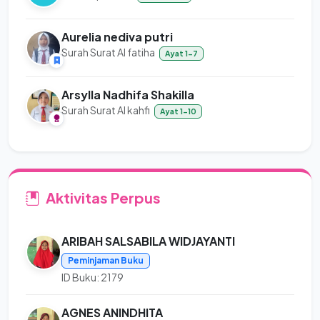
Aurelia nediva putri
Surah Surat Al fatiha
Ayat 1-7
Arsylla Nadhifa Shakilla
Surah Surat Al kahfi
Ayat 1-10
Aktivitas Perpus
ARIBAH SALSABILA WIDJAYANTI
Peminjaman Buku
ID Buku: 2179
AGNES ANINDHITA