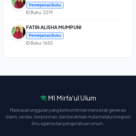
Peminjaman Buku
ID Buku: 2219
FATIN ALISHA MUMPUNI
Peminjaman Buku
ID Buku: 1655
MI Mirfa'ul Ulum
Madrasah unggulan yang berkomitmen mencetak generasi
islami, cerdas, berprestasi, dan berakhlak mulia melalui integrasi
ilmu agama dan pengetahuan umum.