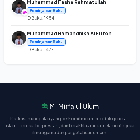
Muhammad Fasha Rahmatullah
Peminjaman Buku
ID Buku: 1954
Muhammad Ramandhika Al Fitroh
Peminjaman Buku
ID Buku: 1477
MI Mirfa'ul Ulum
Madrasah unggulan yang berkomitmen mencetak generasi
islami, cerdas, berprestasi, dan berakhlak mulia melalui integrasi
ilmu agama dan pengetahuan umum.