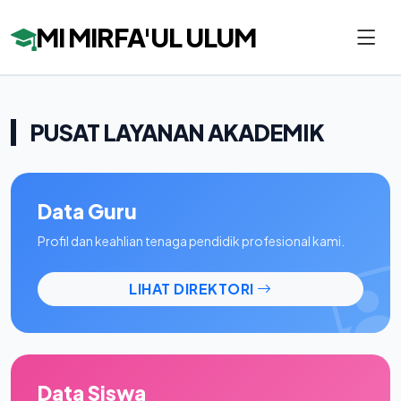
MI MIRFA'UL ULUM
PUSAT LAYANAN AKADEMIK
Data Guru
Profil dan keahlian tenaga pendidik profesional kami.
LIHAT DIREKTORI
Data Siswa