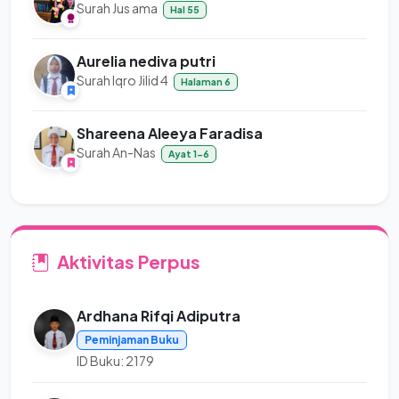
Surah Jus ama
Hal 55
Aurelia nediva putri
Surah Iqro Jilid 4
Halaman 6
Shareena Aleeya Faradisa
Surah An-Nas
Ayat 1-6
Aktivitas Perpus
Ardhana Rifqi Adiputra
Peminjaman Buku
ID Buku: 2179