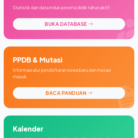
Statistik dan data induk peserta didik tahun aktif.
BUKA DATABASE
PPDB & Mutasi
Informasi alur pendaftaran siswa baru dan mutasi
masuk.
BACA PANDUAN
Kalender