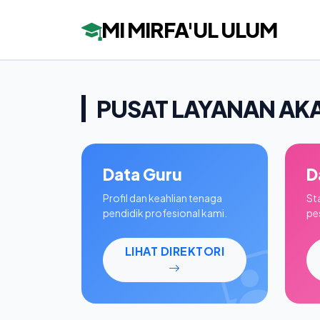
MI MIRFA'UL ULUM
PUSAT LAYANAN AK
Data Guru
D
Profil dan keahlian tenaga
St
pendidik profesional kami.
pes
LIHAT DIREKTORI