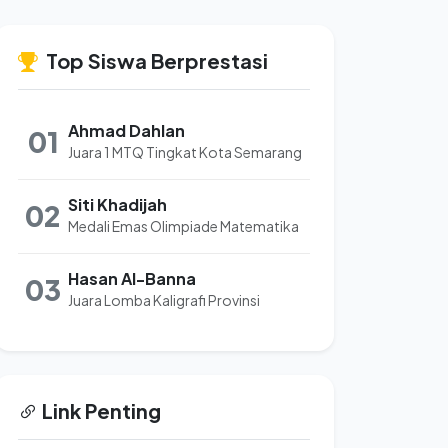
Top Siswa Berprestasi
Ahmad Dahlan
01
Juara 1 MTQ Tingkat Kota Semarang
Siti Khadijah
02
Medali Emas Olimpiade Matematika
Hasan Al-Banna
03
Juara Lomba Kaligrafi Provinsi
Link Penting