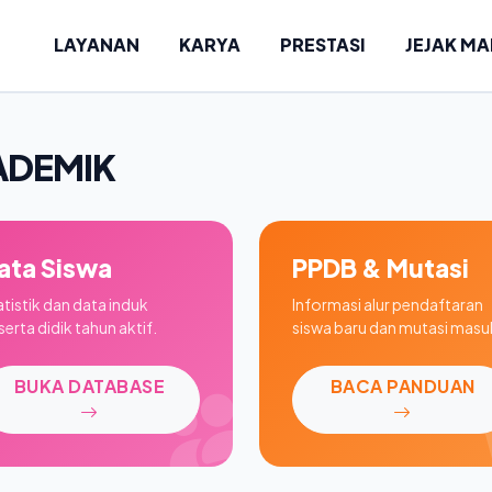
LAYANAN
KARYA
PRESTASI
JEJAK M
ADEMIK
ata Siswa
PPDB & Mutasi
atistik dan data induk
Informasi alur pendaftaran
erta didik tahun aktif.
siswa baru dan mutasi masu
BUKA DATABASE
BACA PANDUAN