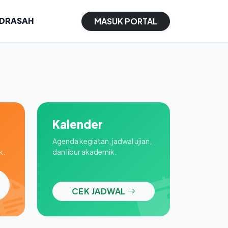
ADRASAH
MASUK PORTAL
Kalender
Agenda kegiatan, jadwal ujian,
k.
dan libur akademik.
CEK JADWAL