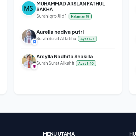
MUHAMMAD ARSLAN FATHUL
SAKHA
Surah Iqro Jilid 1
Halaman 15
Aurelia nediva putri
Surah Surat Al fatiha
Ayat 1-7
Arsylla Nadhifa Shakilla
Surah Surat Al kahfi
Ayat 1-10
MENU UTAMA
HU