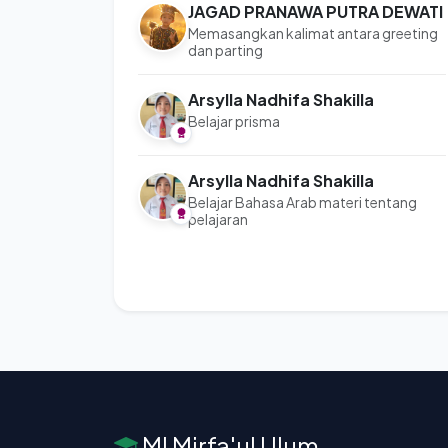
JAGAD PRANAWA PUTRA DEWATI
Memasangkan kalimat antara greeting
dan parting
Arsylla Nadhifa Shakilla
Belajar prisma
Arsylla Nadhifa Shakilla
Belajar Bahasa Arab materi tentang
pelajaran
MI Mirfa'ul Ulum