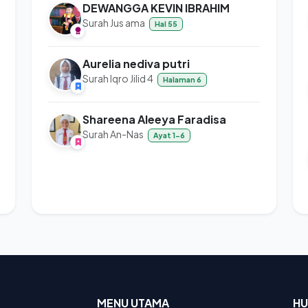
DEWANGGA KEVIN IBRAHIM
Surah Jus ama
Hal 55
Aurelia nediva putri
Surah Iqro Jilid 4
Halaman 6
Shareena Aleeya Faradisa
Surah An-Nas
Ayat 1-6
MENU UTAMA
HU