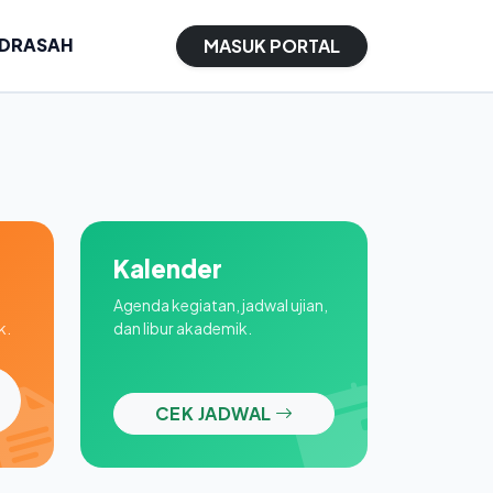
ADRASAH
MASUK PORTAL
Kalender
Agenda kegiatan, jadwal ujian,
k.
dan libur akademik.
CEK JADWAL