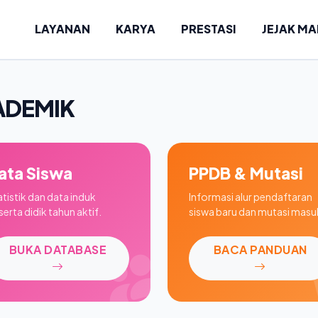
LAYANAN
KARYA
PRESTASI
JEJAK M
ADEMIK
ata Siswa
PPDB & Mutasi
atistik dan data induk
Informasi alur pendaftaran
erta didik tahun aktif.
siswa baru dan mutasi masu
BUKA DATABASE
BACA PANDUAN