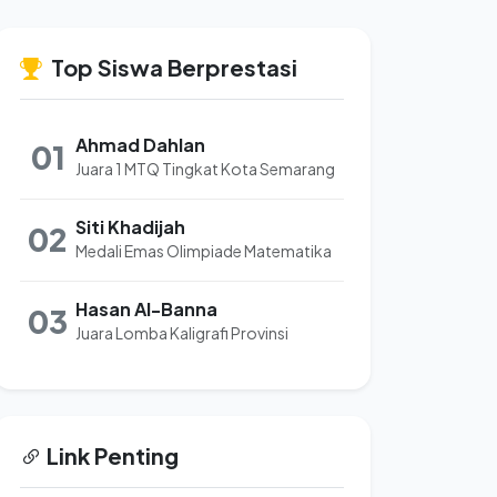
Top Siswa Berprestasi
Ahmad Dahlan
01
Juara 1 MTQ Tingkat Kota Semarang
Siti Khadijah
02
Medali Emas Olimpiade Matematika
Hasan Al-Banna
03
Juara Lomba Kaligrafi Provinsi
Link Penting