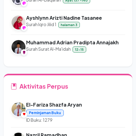
Ayat 137 -140
Ayshlynn Arizti Nadine Tasanee
Surah Iqro Jilid 1
halaman 3
Muhammad Adrian Pradipta Annajakh
Surah Surat Al-Ma'idah
12-15
Aktivitas Perpus
El-Fariza Shazfa Aryan
Peminjaman Buku
ID Buku: 1279
Nazril Ramadhan