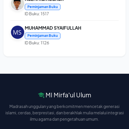
Peminjaman Buku
ID Buku: 1517
MUHAMMAD SYAIFULLAH
Peminjaman Buku
ID Buku: 1126
MI Mirfa'ul Ulum
Madrasah unggulan yang berkomitmen mencetak generasi
islami, cerdas, berprestasi, dan berakhlak mulia melalui integrasi
ilmu agama dan pengetahuan umum.