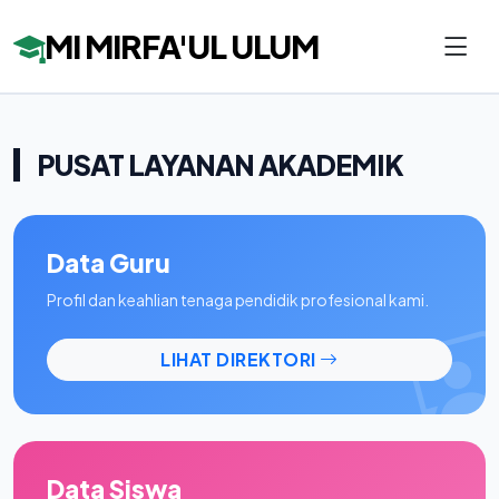
MI MIRFA'UL ULUM
PUSAT LAYANAN AKADEMIK
Data Guru
Profil dan keahlian tenaga pendidik profesional kami.
LIHAT DIREKTORI
Data Siswa