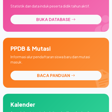
Statistik dan data induk peserta didik tahun aktif.
BUKA DATABASE
PPDB & Mutasi
Informasi alur pendaftaran siswa baru dan mutasi
masuk.
BACA PANDUAN
Kalender