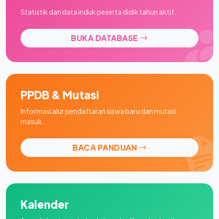
Statistik dan data induk peserta didik tahun aktif.
BUKA DATABASE
PPDB & Mutasi
Informasi alur pendaftaran siswa baru dan mutasi
masuk.
BACA PANDUAN
Kalender