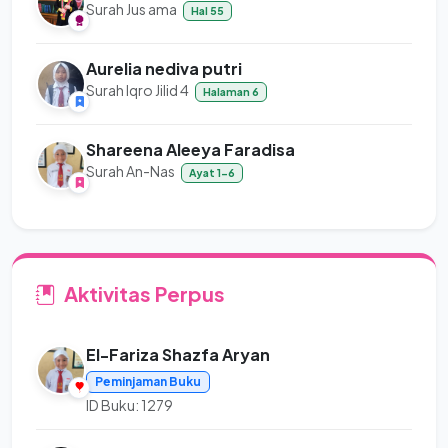
Surah Jus ama
Hal 55
Aurelia nediva putri
Surah Iqro Jilid 4
Halaman 6
Shareena Aleeya Faradisa
Surah An-Nas
Ayat 1-6
Aktivitas Perpus
El-Fariza Shazfa Aryan
Peminjaman Buku
ID Buku: 1279