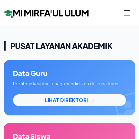
MI MIRFA'UL ULUM
PUSAT LAYANAN AKADEMIK
Data Guru
Profil dan keahlian tenaga pendidik profesional kami.
LIHAT DIREKTORI
Data Siswa