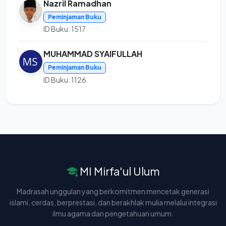
Nazril Ramadhan
Peminjaman Buku
ID Buku: 1517
MUHAMMAD SYAIFULLAH
Peminjaman Buku
ID Buku: 1126
MI Mirfa'ul Ulum
Madrasah unggulan yang berkomitmen mencetak generasi
islami, cerdas, berprestasi, dan berakhlak mulia melalui integrasi
ilmu agama dan pengetahuan umum.