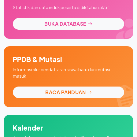
Statistik dan data induk peserta didik tahun aktif.
BUKA DATABASE
PPDB & Mutasi
Informasi alur pendaftaran siswa baru dan mutasi
masuk.
BACA PANDUAN
Kalender