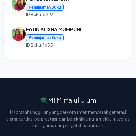
Peminjaman Buku
ID Buku: 2219
FATIN ALISHA MUMPUNI
Peminjaman Buku
ID Buku: 1655
MI Mirfa'ul Ulum
Madrasah unggulan yang berkomitmen mencetak generasi
islami, cerdas, berprestasi, dan berakhlak mulia melalui integrasi
ilmu agama dan pengetahuan umum.