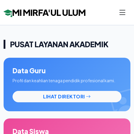
MI MIRFA'UL ULUM
PUSAT LAYANAN AKADEMIK
Data Guru
Profil dan keahlian tenaga pendidik profesional kami.
LIHAT DIREKTORI
Data Siswa