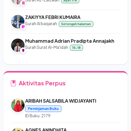
Ayat 1-8
ZAKIYYA FEBRI KUMAIRA
Surah Al baqarah
Setengah halaman
Muhammad Adrian Pradipta Annajakh
Surah Surat Al-Ma'idah
15-18
Aktivitas Perpus
ARIBAH SALSABILA WIDJAYANTI
Peminjaman Buku
ID Buku: 2179
AGNES ANINDHITA