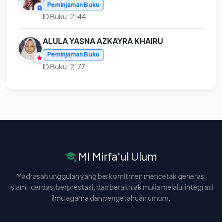
Peminjaman Buku
ID Buku: 2144
ALULA YASNA AZKAYRA KHAIRU
Peminjaman Buku
ID Buku: 2177
MI Mirfa'ul Ulum
Madrasah unggulan yang berkomitmen mencetak generasi
islami, cerdas, berprestasi, dan berakhlak mulia melalui integrasi
ilmu agama dan pengetahuan umum.