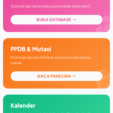
Statistik dan data induk peserta didik tahun aktif.
BUKA DATABASE
PPDB & Mutasi
Informasi alur pendaftaran siswa baru dan mutasi
masuk.
BACA PANDUAN
Kalender