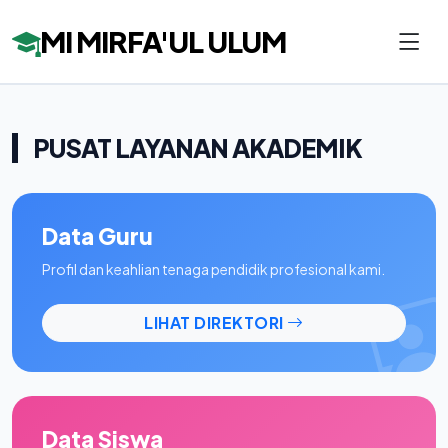
MI MIRFA'UL ULUM
PUSAT LAYANAN AKADEMIK
Data Guru
Profil dan keahlian tenaga pendidik profesional kami.
LIHAT DIREKTORI
Data Siswa