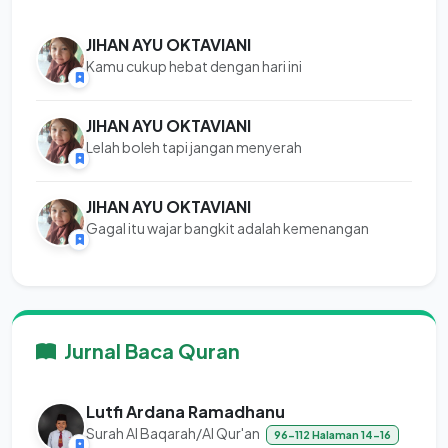
JIHAN AYU OKTAVIANI
Kamu cukup hebat dengan hari ini
JIHAN AYU OKTAVIANI
Lelah boleh tapi jangan menyerah
JIHAN AYU OKTAVIANI
Gagal itu wajar bangkit adalah kemenangan
Jurnal Baca Quran
Lutfi Ardana Ramadhanu
Surah Al Baqarah/Al Qur'an
96-112 Halaman 14-16