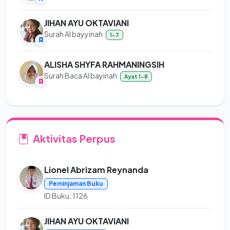
JIHAN AYU OKTAVIANI
Surah Al bayyinah
1-7
ALISHA SHYFA RAHMANINGSIH
Surah Baca Al bayinah
Ayat 1-8
Aktivitas Perpus
Lionel Abrizam Reynanda
Peminjaman Buku
ID Buku: 1126
JIHAN AYU OKTAVIANI