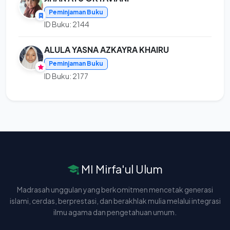
Peminjaman Buku
ID Buku: 2144
ALULA YASNA AZKAYRA KHAIRU
Peminjaman Buku
ID Buku: 2177
MI Mirfa'ul Ulum
Madrasah unggulan yang berkomitmen mencetak generasi
islami, cerdas, berprestasi, dan berakhlak mulia melalui integrasi
ilmu agama dan pengetahuan umum.