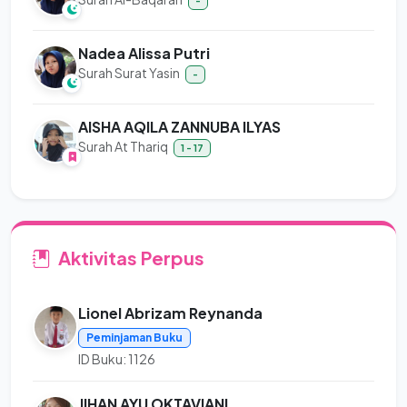
-
Nadea Alissa Putri
Surah Surat Yasin
-
AISHA AQILA ZANNUBA ILYAS
Surah At Thariq
1 - 17
Aktivitas Perpus
Lionel Abrizam Reynanda
Peminjaman Buku
ID Buku: 1126
JIHAN AYU OKTAVIANI