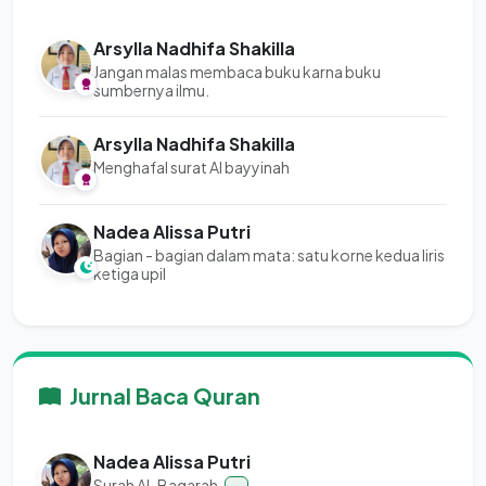
Arsylla Nadhifa Shakilla
Jangan malas membaca buku karna buku
sumbernya ilmu.
Arsylla Nadhifa Shakilla
Menghafal surat Al bayyinah
Nadea Alissa Putri
Bagian - bagian dalam mata: satu korne kedua liris
ketiga upil
Jurnal Baca Quran
Nadea Alissa Putri
Surah Al-Baqarah