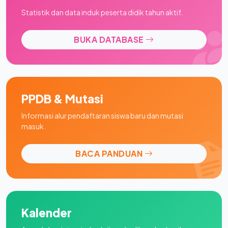
Statistik dan data induk peserta didik tahun aktif.
BUKA DATABASE
PPDB & Mutasi
Informasi alur pendaftaran siswa baru dan mutasi
masuk.
BACA PANDUAN
Kalender