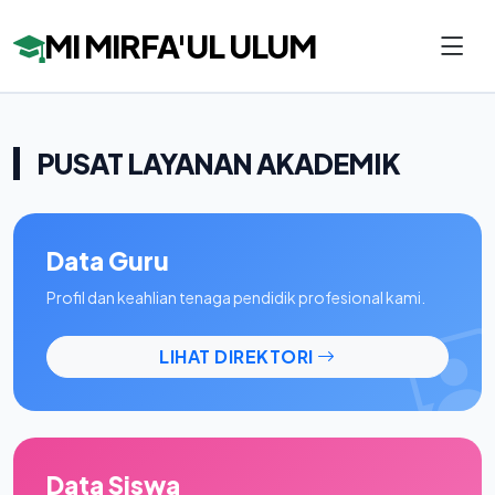
MI MIRFA'UL ULUM
PUSAT LAYANAN AKADEMIK
Data Guru
Profil dan keahlian tenaga pendidik profesional kami.
LIHAT DIREKTORI
Data Siswa