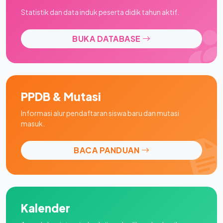
Statistik dan data induk peserta didik tahun aktif.
BUKA DATABASE
PPDB & Mutasi
Informasi alur pendaftaran siswa baru dan mutasi
masuk.
BACA PANDUAN
Kalender