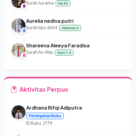
Surah Jus ama
Hal 55
Aurelia nediva putri
Surah Iqro Jilid 4
Halaman 6
Shareena Aleeya Faradisa
Surah An-Nas
Ayat 1-6
Aktivitas Perpus
Ardhana Rifqi Adiputra
Peminjaman Buku
ID Buku: 2179