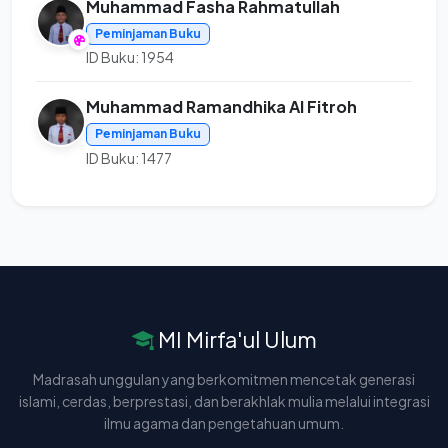
Muhammad Fasha Rahmatullah
Peminjaman Buku
ID Buku: 1954
Muhammad Ramandhika Al Fitroh
Peminjaman Buku
ID Buku: 1477
MI Mirfa'ul Ulum
Madrasah unggulan yang berkomitmen mencetak generasi
islami, cerdas, berprestasi, dan berakhlak mulia melalui integrasi
ilmu agama dan pengetahuan umum.