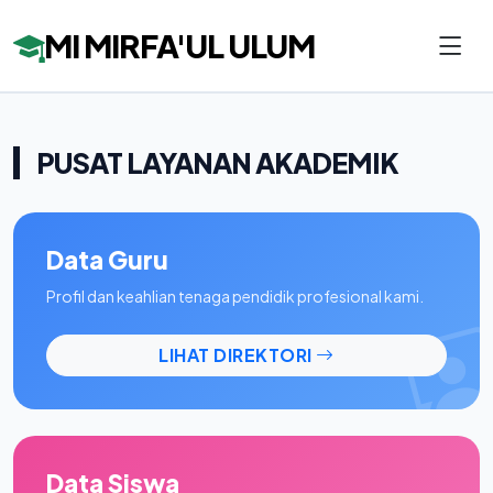
MI MIRFA'UL ULUM
PUSAT LAYANAN AKADEMIK
Data Guru
Profil dan keahlian tenaga pendidik profesional kami.
LIHAT DIREKTORI
Data Siswa