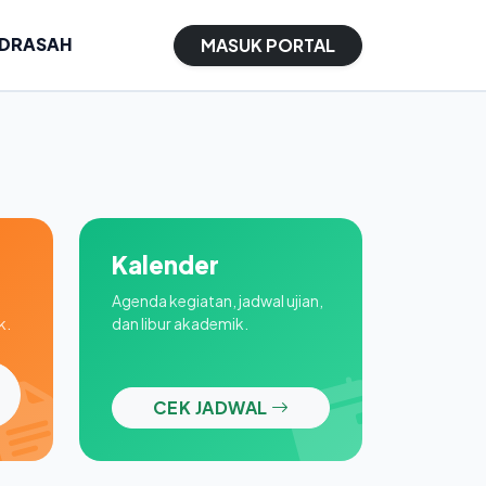
ADRASAH
MASUK PORTAL
Kalender
Agenda kegiatan, jadwal ujian,
k.
dan libur akademik.
CEK JADWAL