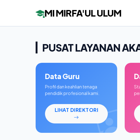
MI MIRFA'UL ULUM
PUSAT LAYANAN AK
Data Guru
D
Profil dan keahlian tenaga
St
pendidik profesional kami.
pes
LIHAT DIREKTORI