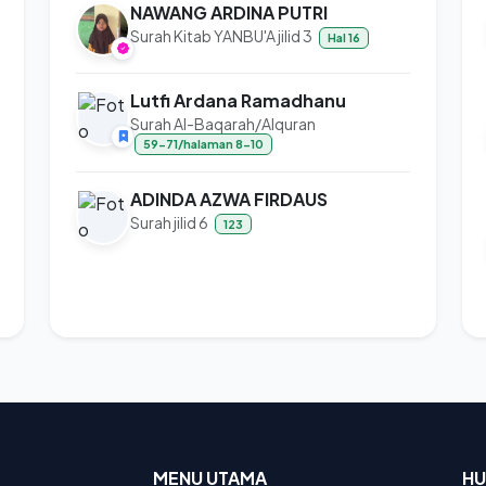
NAWANG ARDINA PUTRI
Surah Kitab YANBU'A jilid 3
Hal 16
Lutfi Ardana Ramadhanu
Surah Al-Baqarah/Alquran
59-71/halaman 8-10
ADINDA AZWA FIRDAUS
Surah jilid 6
123
MENU UTAMA
HU