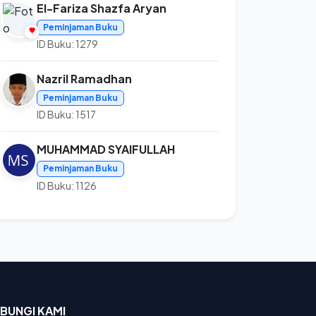
El-Fariza Shazfa Aryan
Peminjaman Buku
ID Buku: 1279
Nazril Ramadhan
Peminjaman Buku
ID Buku: 1517
MUHAMMAD SYAIFULLAH
Peminjaman Buku
ID Buku: 1126
BUNGI KAMI