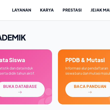
LAYANAN
KARYA
PRESTASI
JEJAK M
ADEMIK
ata Siswa
PPDB & Mutasi
atistik dan data induk
Informasi alur pendaftaran
erta didik tahun aktif.
siswa baru dan mutasi masu
BUKA DATABASE
BACA PANDUAN