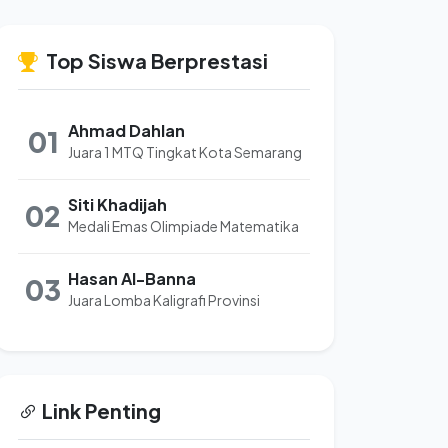
Top Siswa Berprestasi
Ahmad Dahlan
01
Juara 1 MTQ Tingkat Kota Semarang
Siti Khadijah
02
Medali Emas Olimpiade Matematika
Hasan Al-Banna
03
Juara Lomba Kaligrafi Provinsi
Link Penting