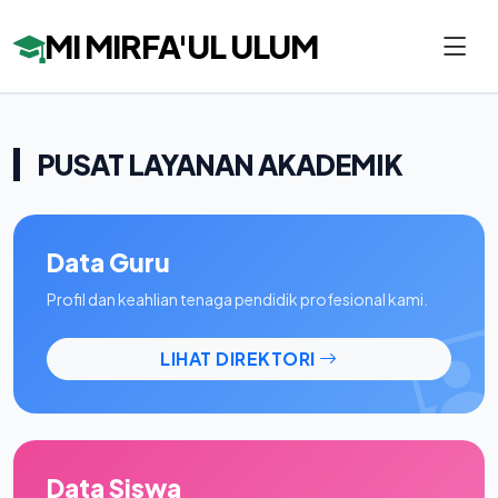
MI MIRFA'UL ULUM
PUSAT LAYANAN AKADEMIK
Data Guru
Profil dan keahlian tenaga pendidik profesional kami.
LIHAT DIREKTORI
Data Siswa