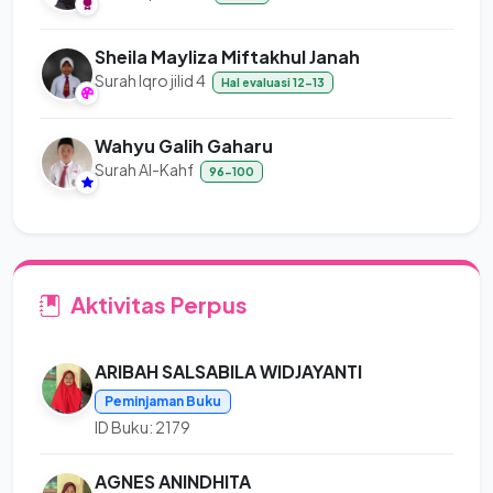
Sheila Mayliza Miftakhul Janah
Surah Iqro jilid 4
Hal evaluasi 12-13
Wahyu Galih Gaharu
Surah Al-Kahf
96-100
Aktivitas Perpus
ARIBAH SALSABILA WIDJAYANTI
Peminjaman Buku
ID Buku: 2179
AGNES ANINDHITA