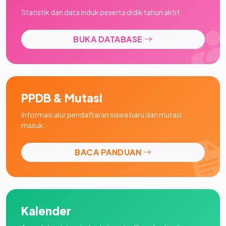
Statistik dan data induk peserta didik tahun aktif.
BUKA DATABASE
PPDB & Mutasi
Informasi alur pendaftaran siswa baru dan mutasi
masuk.
BACA PANDUAN
Kalender