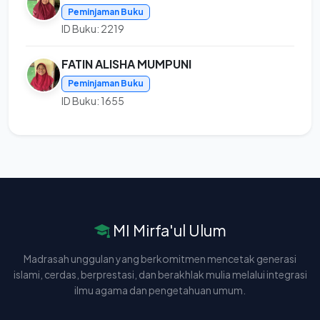
Peminjaman Buku
ID Buku: 2219
FATIN ALISHA MUMPUNI
Peminjaman Buku
ID Buku: 1655
MI Mirfa'ul Ulum
Madrasah unggulan yang berkomitmen mencetak generasi
islami, cerdas, berprestasi, dan berakhlak mulia melalui integrasi
ilmu agama dan pengetahuan umum.