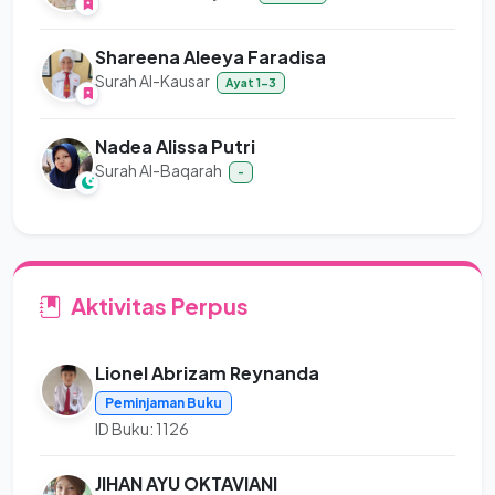
Shareena Aleeya Faradisa
Surah Al-Kausar
Ayat 1-3
Nadea Alissa Putri
Surah Al-Baqarah
-
Aktivitas Perpus
Lionel Abrizam Reynanda
Peminjaman Buku
ID Buku: 1126
JIHAN AYU OKTAVIANI