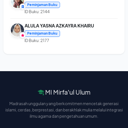
Peminjaman Buku
ID Buku: 2144
ALULA YASNA AZKAYRA KHAIRU
Peminjaman Buku
ID Buku: 2177
MI Mirfa'ul Ulum
Madrasah unggulan yang berkomitmen mencetak generasi
islami, cerdas, berprestasi, dan berakhlak mulia melalui integrasi
ilmu agama dan pengetahuan umum.