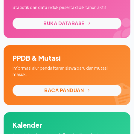
Statistik dan data induk peserta didik tahun aktif.
BUKA DATABASE
PPDB & Mutasi
Informasi alur pendaftaran siswa baru dan mutasi
masuk.
BACA PANDUAN
Kalender