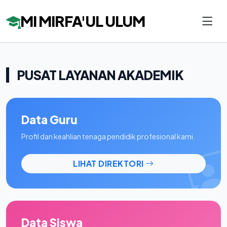
MI MIRFA'UL ULUM
PUSAT LAYANAN AKADEMIK
Data Guru
Profil dan keahlian tenaga pendidik profesional kami.
LIHAT DIREKTORI
Data Siswa