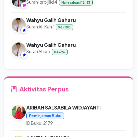
Surah Iqro jilid 4
Hal evaluasi 12-13
Wahyu Galih Gaharu
Surah Al-Kahf
96-100
Wahyu Galih Gaharu
Surah Al isra
84-96
Aktivitas Perpus
ARIBAH SALSABILA WIDJAYANTI
Peminjaman Buku
ID Buku: 2179