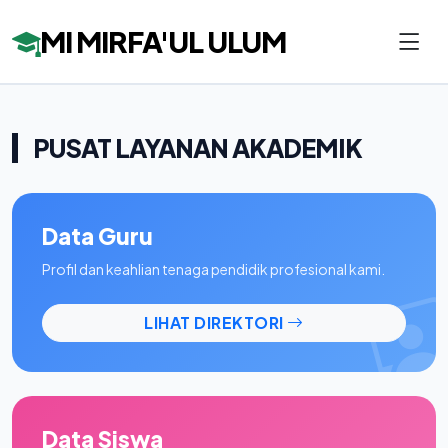
MI MIRFA'UL ULUM
PUSAT LAYANAN AKADEMIK
Data Guru
Profil dan keahlian tenaga pendidik profesional kami.
LIHAT DIREKTORI
Data Siswa