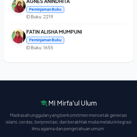
AGNES ANINDHITA
Peminjaman Buku
ID Buku: 2219
FATIN ALISHA MUMPUNI
Peminjaman Buku
ID Buku: 1655
MI Mirfa'ul Ulum
Madrasah unggulan yang berkomitmen mencetak generasi
islami, cerdas, berprestasi, dan berakhlak mulia melalui integrasi
ilmu agama dan pengetahuan umum.