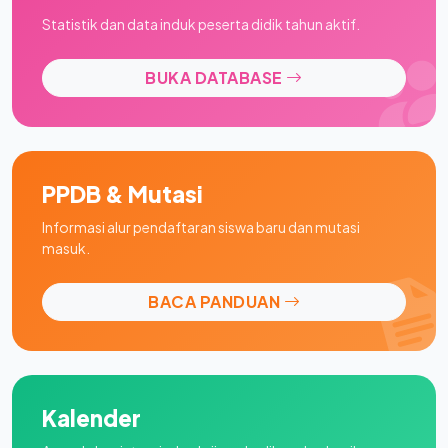
Statistik dan data induk peserta didik tahun aktif.
BUKA DATABASE
PPDB & Mutasi
Informasi alur pendaftaran siswa baru dan mutasi
masuk.
BACA PANDUAN
Kalender