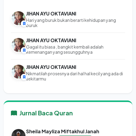
JIHAN AYU OKTAVIANI
Hari yang buruk bukan berarti kehidupan yang
buruk
JIHAN AYU OKTAVIANI
Gagal itu biasa , bangkit kembali adalah
kemenangan yang sesungguhnya
JIHAN AYU OKTAVIANI
Nikmatilah prosesnya dari hal hal kecil yang ada di
sekitarmu
Jurnal Baca Quran
Sheila Mayliza Miftakhul Janah