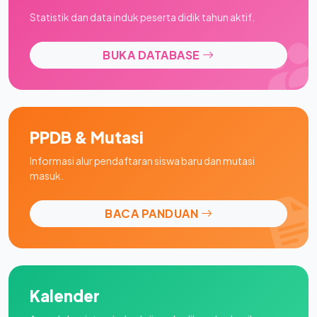
Statistik dan data induk peserta didik tahun aktif.
BUKA DATABASE
PPDB & Mutasi
Informasi alur pendaftaran siswa baru dan mutasi
masuk.
BACA PANDUAN
Kalender