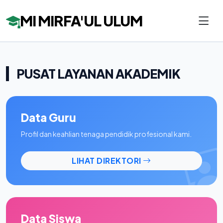
MI MIRFA'UL ULUM
PUSAT LAYANAN AKADEMIK
Data Guru
Profil dan keahlian tenaga pendidik profesional kami.
LIHAT DIREKTORI
Data Siswa