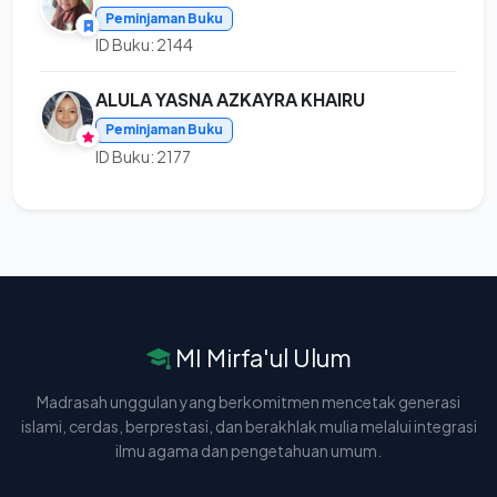
Peminjaman Buku
ID Buku: 2144
ALULA YASNA AZKAYRA KHAIRU
Peminjaman Buku
ID Buku: 2177
MI Mirfa'ul Ulum
Madrasah unggulan yang berkomitmen mencetak generasi
islami, cerdas, berprestasi, dan berakhlak mulia melalui integrasi
ilmu agama dan pengetahuan umum.