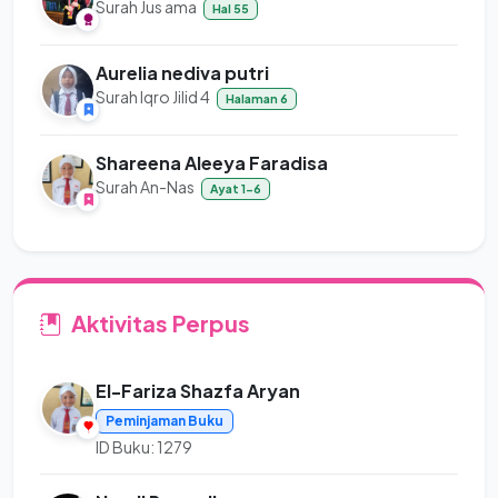
Surah Jus ama
Hal 55
Aurelia nediva putri
Surah Iqro Jilid 4
Halaman 6
Shareena Aleeya Faradisa
Surah An-Nas
Ayat 1-6
Aktivitas Perpus
El-Fariza Shazfa Aryan
Peminjaman Buku
ID Buku: 1279