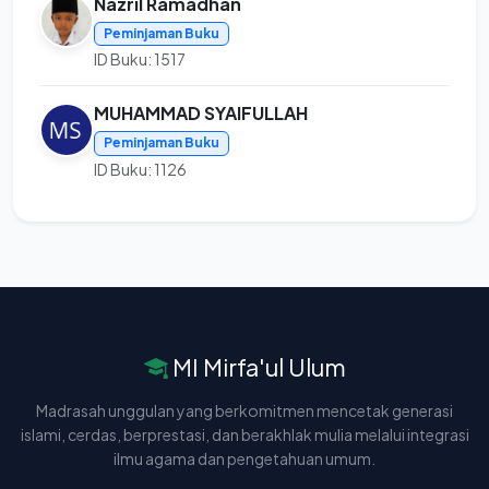
Nazril Ramadhan
Peminjaman Buku
ID Buku: 1517
MUHAMMAD SYAIFULLAH
Peminjaman Buku
ID Buku: 1126
MI Mirfa'ul Ulum
Madrasah unggulan yang berkomitmen mencetak generasi
islami, cerdas, berprestasi, dan berakhlak mulia melalui integrasi
ilmu agama dan pengetahuan umum.