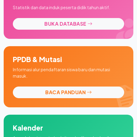
Statistik dan data induk peserta didik tahun aktif.
BUKA DATABASE
PPDB & Mutasi
Informasi alur pendaftaran siswa baru dan mutasi
masuk.
BACA PANDUAN
Kalender