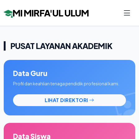
MI MIRFA'UL ULUM
PUSAT LAYANAN AKADEMIK
Data Guru
Profil dan keahlian tenaga pendidik profesional kami.
LIHAT DIREKTORI
Data Siswa